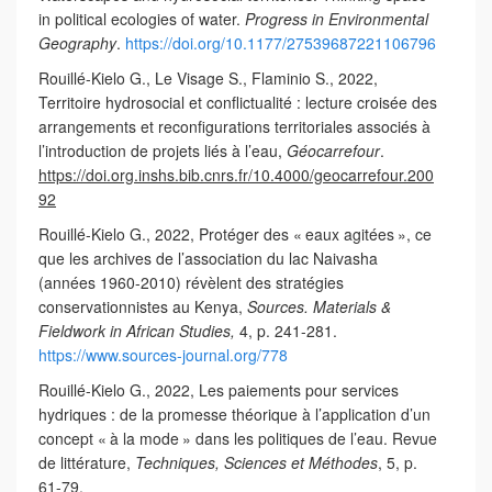
in political ecologies of water.
Progress in Environmental
Geography
.
https://doi.org/10.1177/27539687221106796
Rouillé-Kielo G., Le Visage S., Flaminio S., 2022,
Territoire hydrosocial et conflictualité : lecture croisée des
arrangements et reconfigurations territoriales associés à
l’introduction de projets liés à l’eau,
Géocarrefour
.
https://doi.org.inshs.bib.cnrs.fr/10.4000/geocarrefour.200
92
Rouillé-Kielo G., 2022, Protéger des « eaux agitées », ce
que les archives de l’association du lac Naivasha
(années 1960-2010) révèlent des stratégies
conservationnistes au Kenya,
Sources.
Materials &
Fieldwork in African Studies,
4, p. 241-281.
https://www.sources-journal.org/778
Rouillé-Kielo G., 2022, Les paiements pour services
hydriques : de la promesse théorique à l’application d’un
concept « à la mode » dans les politiques de l’eau. Revue
de littérature,
Techniques, Sciences et Méthodes
, 5, p.
61-79.