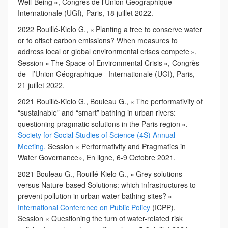
Well-Being », Congrès de l’Union Géographique
Internationale (UGI), Paris, 18 juillet 2022.
2022 Rouillé-Kielo G., « Planting a tree to conserve water
or to offset carbon emissions? When measures to
address local or global environmental crises compete »,
Session « The Space of Environmental Crisis », Congrès
de l’Union Géographique Internationale (UGI), Paris,
21 juillet 2022.
2021 Rouillé-Kielo G., Bouleau G., « The performativity of
“sustainable” and “smart” bathing in urban rivers:
questioning pragmatic solutions in the Paris region ».
Society for Social Studies of
Science (4S) Annual
Meeting,
Session « Performativity and Pragmatics in
Water Governance», En ligne, 6-9 Octobre 2021.
2021 Bouleau G., Rouillé-Kielo G., « Grey solutions
versus Nature-based Solutions: which infrastructures to
prevent pollution in urban water bathing sites? »
International Conference on
Public Policy
(ICPP),
Session « Questioning the turn of water-related risk