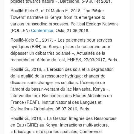
policies towards nature », Barcelone, 5-9 Juillet 2021.
Rouillé-Kielo G. et Di Matteo F., 2018, The “Water
Towers” narrative in Kenya: from its emergence to
various transcoding processes, Political Ecology Network
(POLLEN)
Conference
, Oslo, 21.06.2018.
Rouillé-Kielo G., 2017, « Les paiements pour services
hydriques (PSH) au Kenya: pistes de recherche pour
dépasser un débat très polarisé »
,
Actualités de la
recherche en Afrique de l’est, EHESS, 27/03/2017, Paris.
Rouillé G., 2016, « L’érosion des sols et la dégradation
de la qualité de la ressource hydrique: changer de
discours sans changer les solutions. L’exemple de
l’amont du bassin-versant du lac Naivasha, Kenya »,
intervention aux Rencontres des Etudes Africaines en
France (REAF), Institut National des Langues et
Civilisations Orientales, 05.07.2016, Paris.
Rouillé G., 2016, « La Gestion Intégrée des Ressources
en Eau (GIRE) au Kenya, Interactions multi-acteurs,
« bricolage » et disparités spatiales, Conférence