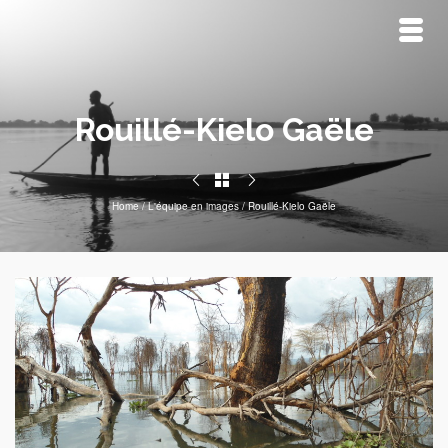
Rouillé-Kielo Gaële
Home
/
L'équipe en images
/
Rouillé-Kielo Gaële