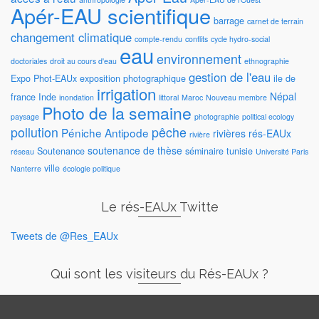
Apér-EAU scientifique
barrage
carnet de terrain
changement climatique
compte-rendu
conflits
cycle hydro-social
eau
environnement
doctoriales
droit au cours d'eau
ethnographie
gestion de l'eau
Expo Phot-EAUx
exposition photographique
ile de
irrigation
Népal
france
Inde
inondation
littoral
Maroc
Nouveau membre
Photo de la semaine
paysage
photographie
political ecology
pollution
pêche
Péniche Antipode
rivières
rés-EAUx
rivière
soutenance de thèse
Soutenance
séminaire
tunisie
réseau
Université Paris
ville
Nanterre
écologie politique
Le rés-EAUx Twitte
Tweets de @Res_EAUx
Qui sont les visiteurs du Rés-EAUx ?