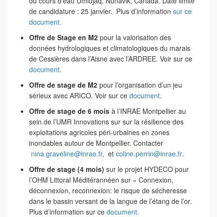
du cours d’eau Umiujaq, Nunavik, Canada. Date limite
de candidature : 25 janvier. Plus d’information
sur ce
document.
Offre de Stage en M2
pour la valorisation des
données hydrologiques et climatologiques du marais
de Cessières dans l’Aisne avec l’ARDREE. Voir sur ce
document
.
Offre de stage de M2
pour l’organisation d’un jeu
sérieux avec ARICO. Voir sur ce
document
.
Offre de stage de 6 mois
à l’INRAE Montpellier au
sein de l’UMR Innovations sur sur la résilience des
exploitations agricoles péri-urbaines en zones
inondables autour de Montpellier. Contacter
nina.graveline@inrae.fr
,
et
coline.perrin@inrae.fr
.
Offre de stage (4 mois)
sur le projet HYDECO pour
l’OHM Littoral Méditérannéen sur « Connexion,
déconnexion, reconnexion: le risque de sécheresse
dans le bassin versant de la langue de l’étang de l’or.
Plus d’information sur ce
document
.