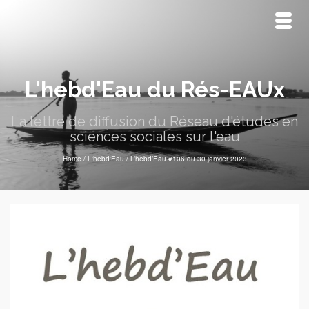
L'hebd'Eau du Rés-EAUx
La lettre de diffusion du Réseau d'études en
sciences sociales sur l'eau
Home
/
L'hebd'Eau
/
L’hebd’Eau #106 du 30 janvier 2023