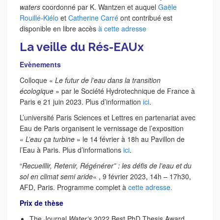
waters
coordonné par K. Wantzen et auquel
Gaële
Rouillé-Kiélo
et
Catherine Carré
ont contribué est
disponible en libre accès
à cette adresse
La veille du Rés-EAUx
Evènements
Colloque «
Le futur de l’eau dans la transition
écologique
» par le Société Hydrotechnique de France à
Paris e 21 juin 2023. Plus d’information
ici
.
L’université Paris Sciences et Lettres en partenariat avec
Eau de Paris organisent le vernissage de l’exposition
«
L’eau ça turbine
» le 14 février à 18h au Pavillon de
l’Eau à Paris. Plus d’informations
ici
.
“
Recueillir, Retenir, Régénérer” : les défis de l’eau et du
sol en climat semi aride
« , 9 février 2023, 14h – 17h30,
AFD, Paris. Programme complet à
cette adresse.
Prix de thèse
The Journal
Water’s
2022 Best PhD Thesis Award.