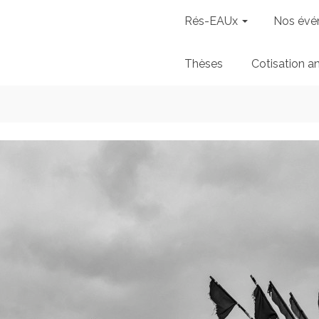
Rés-EAUx
Nos évé
Thèses
Cotisation a