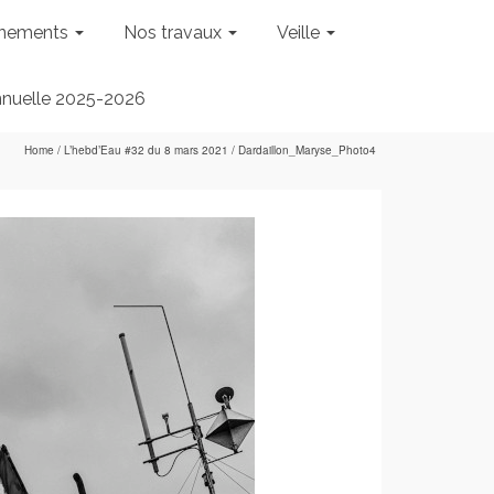
nements
Nos travaux
Veille
nnuelle 2025-2026
Home
/
L’hebd’Eau #32 du 8 mars 2021
/
Dardaillon_Maryse_Photo4