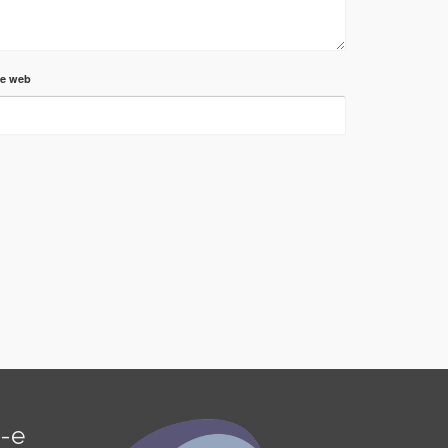
te web
é-e