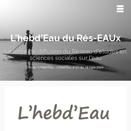
L'hebd'Eau du Rés-EAUx
La lettre de diffusion du Réseau d'études en
sciences sociales sur l'eau
Home
/
L'hebd'Eau
/
L’hebd’Eau #151 du 18 mars 2024