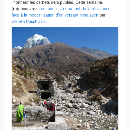
l’honneur les carnets déjà publiés. Cette semaine,
(re)découvrez
Les moulins à eau font de la résistance
face à la modernisation d’un versant himalayen
par
Ornella Puschiasis
.