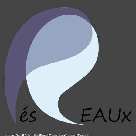
© 2026 Rés-EAUx - WordPress Theme by
Kadence Themes