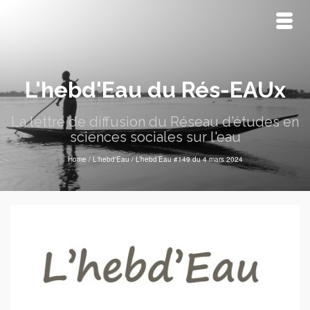
L'hebd'Eau du Rés-EAUx
La lettre de diffusion du Réseau d'études en
sciences sociales sur l'eau
Home
/
L'hebd'Eau
/
L’hebd’Eau #149 du 4 mars 2024