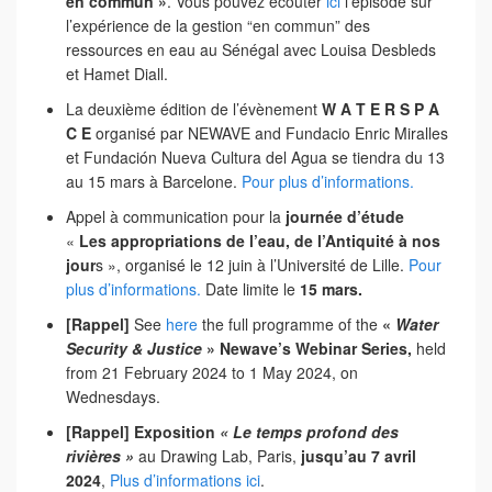
en commun »
. Vous pouvez écouter
ici
l’épisode sur
l’expérience de la gestion “en commun” des
ressources en eau au Sénégal avec Louisa Desbleds
et Hamet Diall.
La deuxième édition de l’évènement
W A T E R S P A
C E
organisé par NEWAVE and Fundacio Enric Miralles
et Fundación Nueva Cultura del Agua se tiendra du 13
au 15 mars à Barcelone.
Pour plus d’informations.
Appel à communication pour la
journée d’étude
«
Les appropriations de l’eau, de l’Antiquité à nos
jour
s », organisé le 12 juin à l’Université de Lille.
Pour
plus d’informations.
Date limite le
15 mars.
[Rappel]
See
here
the full programme of the
«
Water
Security & Justice
» Newave’s Webinar Series,
held
from 21 February 2024 to 1 May 2024, on
Wednesdays.
[Rappel] Exposition
«
Le temps profond des
rivières »
au Drawing Lab, Paris,
jusqu’au 7 avril
2024
,
Plus d’informations ici
.