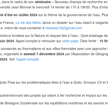
, dans le cadre de son
séminaire
« Nouveau champs de recherche en d
université Jean Monnet le mercredi 14 février de 17h à 19h30. Plus d’in
té d’été en Juillet 2024
sur le thème de la gouvernance de l’eau. Plu
de France,
La vie des Idées
, lance un dossier sur l’eau visant à vulgari
sé.e, merci de nous contacter à
reseaup10[at]gmail.com
olutions fondées sur la
N
ature
et
risques liés à
l’eau
:
Quel é
clairage d
juin
2024
. Appel complet à retrouver sur
cette page
. Date limite :
15 fé
 consacrée au thermalisme et aux villes thermales avec une approche in
eu
, organisée le
samedi 7 décembre 2024
par l’Association de Géograp
 2024
. Voir
l’appel complet.
uito Flow sur les problématiques liées à l’eau à Quito. Envoyer CV et l
bventionnant des projets qui visent à lier recherche et impact sur les 
é de Bretagne Occidentale sur les expéditions maritimes et les savoirs i