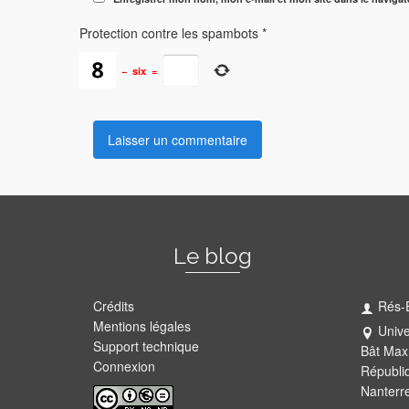
Protection contre les spambots
*
−
six
=
Le blog
Crédits
Rés-
Mentions légales
Unive
Support technique
Bât Max
Connexion
Républi
Nanterr