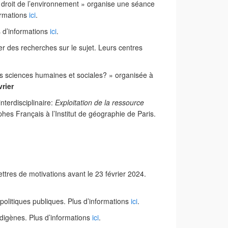
roit de l’environnement » organise une séance
formations
ici
.
s d’informations
ici
.
ser des recherches sur le sujet. Leurs centres
es
s
ciences
h
umaines et
s
ociales
? »
o
rganisée à
vrier
terdisciplinaire:
Exploitation de la ressource
hes Français à l’Institut de géographie de Paris.
ettres de motivations avant le 23 février 2024.
politiques publiques. Plus d’informations
ici
.
ndigènes. Plus d’informations
ici
.