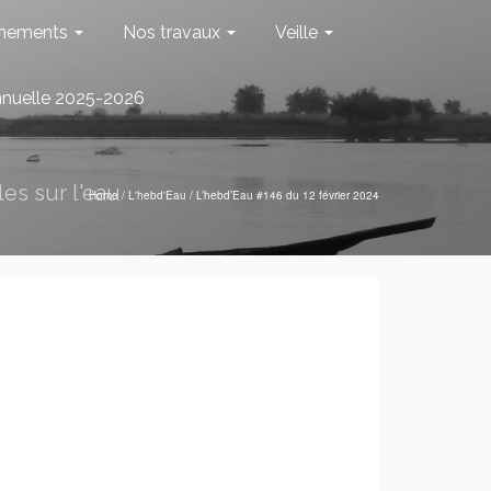
nements
Nos travaux
Veille
nnuelle 2025-2026
es sur l'eau
Home
/
L'hebd'Eau
/
L’hebd’Eau #146 du 12 février 2024