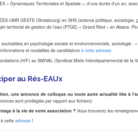
bEX « Dynamiques Territoriales et Spatiale », d’une durée d’un an, av
ES-UMR GESTE (Strasbourg) en SHS (science politique, sociologie, gé
ojet territorial de gestion de l’eau (PTGE) « Grand Ried » en Alsace. P
ouhaitées en psychologie sociale et environnementale, sociologie : « 
’informations et modalités de candidature
à cette adresse.
ndations (H/F) au SMIVAL (Syndicat Mixte Interdépartemental de la Va
iciper au Rés-EAUx
ion, une annonce de colloque ou toute autre actualité liée à l’
onces sont privilégiés par rapport aux fichiers)
tage à la vie de votre association ?
Vous trouverez les renseigneme
à cette
adresse
!