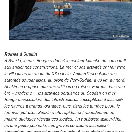
Ruines à Suakin
À Suakin, la mer Rouge a donné la couleur blanche de son corail
aux anciennes constructions. La mer et ses activités ont fait vivre
la ville jusqu’au début du XXè siècle. Aujourd’hui oubliée des
autorités soudanaises, au profit de Port-Sudan, à 60 km au nord,
Suakin ne propose que des édifices en ruines. Entrées dans une
ère « moderne », les activités portuaires du Soudan en mer
Rouge nécessitaient des infrastructures susceptibles d’accueillir
les navires à grands tonnages, puis, dans les années 2000, le
terminal pétrolier. Suakin a été rapidement abandonnée et,
malgré quelques résistances locales, il n’y subsiste aujourd’hui
qu’une petite pêcherie. Les gravas coralliens accueillent
cependant une activité moins formelle. À la tombée du jour ou le